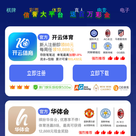
hi 💗
Hey Guys!
我们即将上线啦...